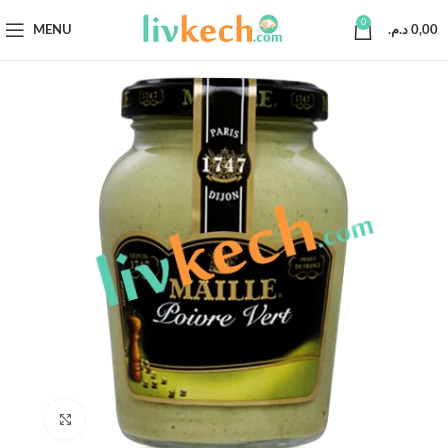
0
MENU
د.م.
0,00
Click to enlarge