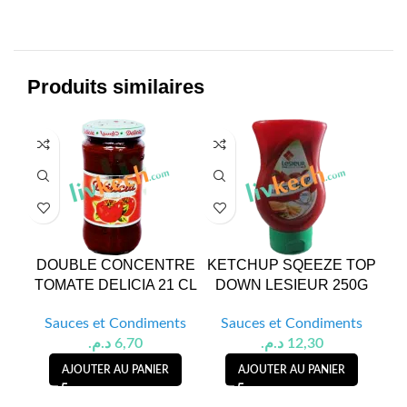
Produits similaires
DOUBLE CONCENTRE
KETCHUP SQEEZE TOP
TOMATE DELICIA 21 CL
DOWN LESIEUR 250G
Sauces et Condiments
Sauces et Condiments
S
د.م.
6,70
د.م.
12,30
AJOUTER AU PANIER
AJOUTER AU PANIER