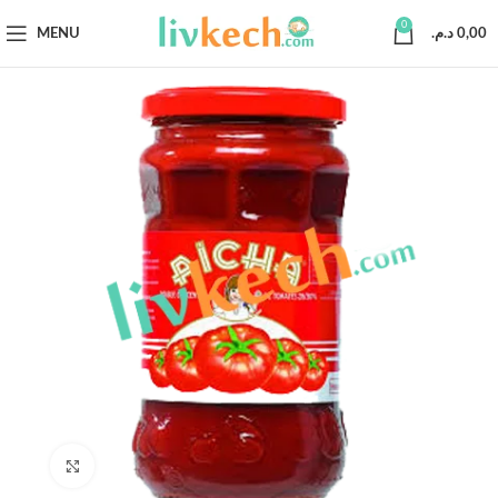
0
MENU
د.م.
0,00
Click to enlarge