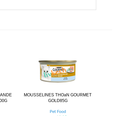
IANDE
MOUSSELINES THOaN GOURMET
BOU
00G
GOLD85G
Pet Food