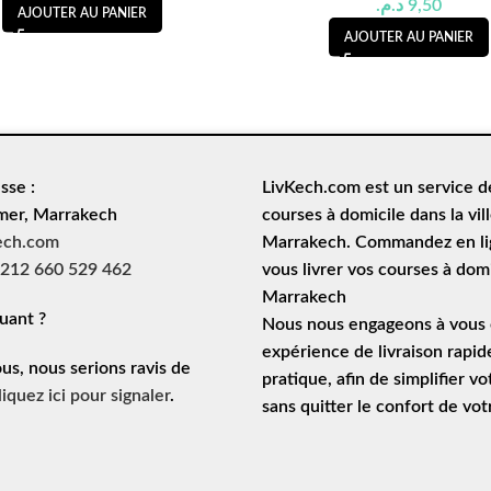
د.م.
9,50
AJOUTER AU PANIER
AJOUTER AU PANIER
sse :
LivKech.com est un service 
mer, Marrakech
courses à domicile
dans la vil
ech.com
Marrakech. Commandez en lig
212 660 529 462
vous livrer vos courses à domi
Marrakech
uant ?
Nous nous engageons à vous o
expérience de
livraison rapid
ous, nous serions ravis de
pratique, afin de simplifier vo
liquez ici pour signaler
.
sans quitter le confort de vo