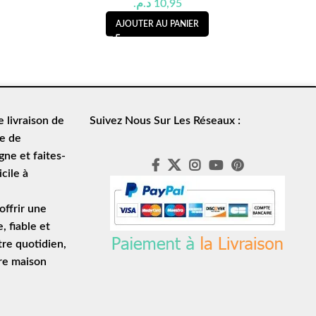
د.م.
10,95
AJOUTER AU PANIER
de
livraison de
Suivez Nous Sur Les Réseaux :
le de
ne et faites-
cile à
ffrir une
e
, fiable et
tre quotidien,
tre maison