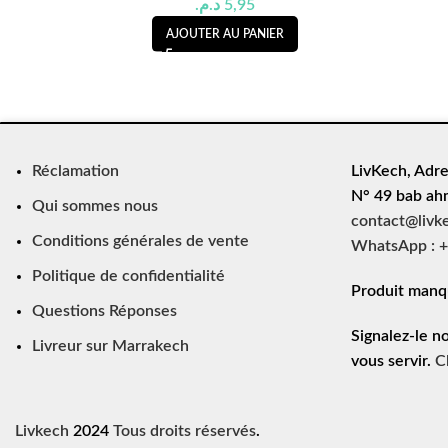
د.م.
5,95
AJOUTER AU PANIER
Réclamation
LivKech, Adre
N° 49 bab ah
Qui sommes nous
contact@livk
Conditions générales de vente
WhatsApp : +
Politique de confidentialité
Produit manq
Questions Réponses
Signalez-le n
Livreur sur Marrakech
vous servir.
C
Livkech
2024
Tous droits réservés
.