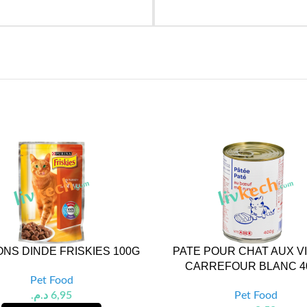
NS DINDE FRISKIES 100G
PATE POUR CHAT AUX V
CARREFOUR BLANC 4
Pet Food
د.م.
6,95
Pet Food