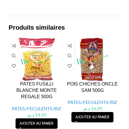
Produits similaires
PATES FUSILLI
POIS CHICHES ONCLE
T
BLANCHE MONTE
SAM 500G
REGALE 500G
PATES/FECULENTS/RIZ
PA
PATES/FECULENTS/RIZ
د.م.
16,95
د.م.
14,95
AJOUTER AU PANIER
AJOUTER AU PANIER