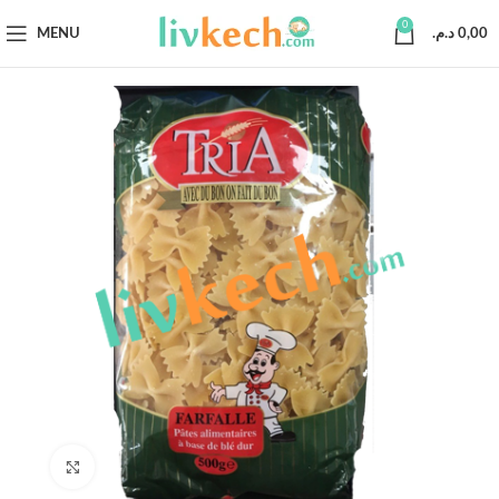
0
MENU
د.م.
0,00
Click to enlarge