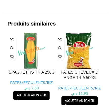
Produits similaires
SPAGHETTIS TRIA 250G
PATES CHEVEUX D
S
ANGE TRIA 500G
PATES/FECULENTS/RIZ
د.م.
7,50
PATES/FECULENTS/RIZ
PA
د.م.
11,95
AJOUTER AU PANIER
AJOUTER AU PANIER