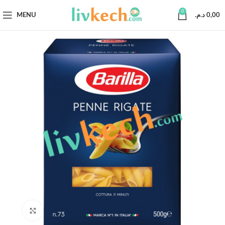
0
MENU
د.م.
0,00
Click to enlarge