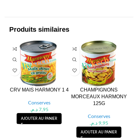
Produits similaires
CRV MAIS HARMONY 1 4
CHAMPIGNONS
MORCEAUX HARMONY
(M
Conserves
125G
A
د.م.
7,95
Conserves
AJOUTER AU PANIER
د.م.
9,95
AJOUTER AU PANIER