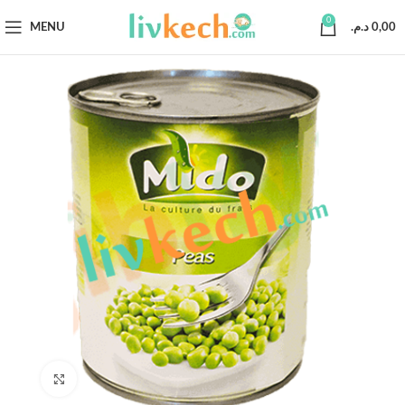
0
MENU
د.م.
0,00
Click to enlarge