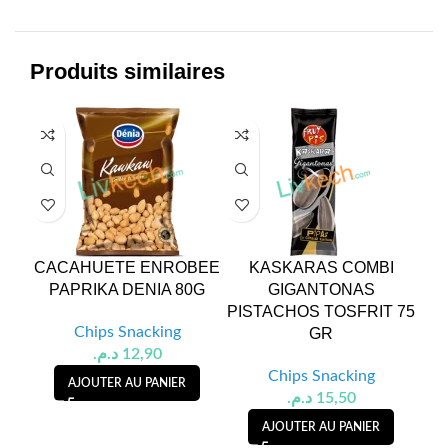
Produits similaires
CACAHUETE ENROBEE
KASKARAS COMBI
CA
PAPRIKA DENIA 80G
GIGANTONAS
PISTACHOS TOSFRIT 75
Chips Snacking
GR
د.م.
12,90
Chips Snacking
AJOUTER AU PANIER
د.م.
15,50
AJOUTER AU PANIER