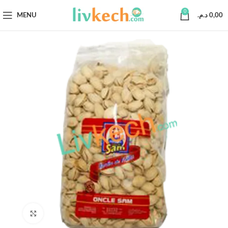
0
MENU
د.م.
0,00
Click to enlarge