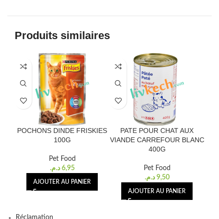
Produits similaires
POCHONS DINDE FRISKIES
PATE POUR CHAT AUX
BOU
100G
VIANDE CARREFOUR BLANC
400G
Pet Food
د.م.
6,95
Pet Food
د.م.
9,50
AJOUTER AU PANIER
AJOUTER AU PANIER
Réclamation