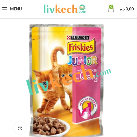
0
MENU
د.م.
0,00
Click to enlarge