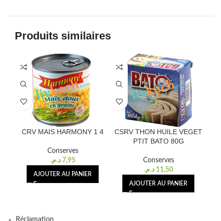
Produits similaires
CRV MAIS HARMONY 1 4
CSRV THON HUILE VEGET
CAL
PTIT BATO 80G
SAU
Conserves
د.م.
7,95
Conserves
د.م.
11,50
AJOUTER AU PANIER
AJOUTER AU PANIER
Réclamation