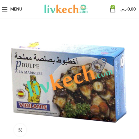
0
MENU
د.م.
0,00
Click to enlarge