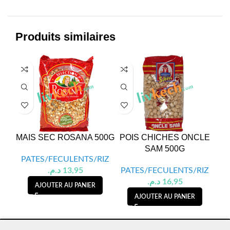
Produits similaires
MAIS SEC ROSANA 500G
POIS CHICHES ONCLE
P
SAM 500G
M
PATES/FECULENTS/RIZ
د.م.
13,95
PATES/FECULENTS/RIZ
PA
د.م.
16,95
AJOUTER AU PANIER
AJOUTER AU PANIER