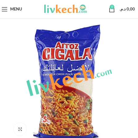
0
MENU
د.م.
0,00
Click to enlarge