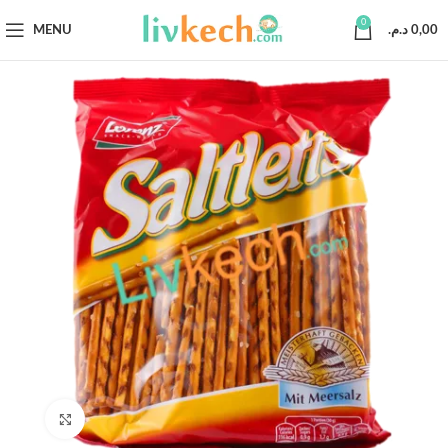
0
MENU
د.م.
0,00
Click to enlarge