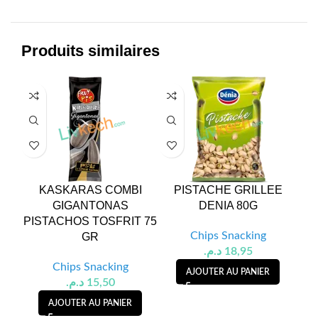
Produits similaires
KASKARAS COMBI
PISTACHE GRILLEE
CA
GIGANTONAS
DENIA 80G
PISTACHOS TOSFRIT 75
Chips Snacking
GR
د.م.
18,95
Chips Snacking
AJOUTER AU PANIER
د.م.
15,50
AJOUTER AU PANIER