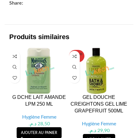
Share:
Produits similaires
SOLD O
UT
G DCHE LAIT AMANDE
GEL DOUCHE
G
LPM 250 ML
CREIGHTONS GEL LIME
GRAPEFRUIT 500ML
Hygiène Femme
د.م.
28,50
Hygiène Femme
د.م.
29,90
AJOUTER AU PANIER