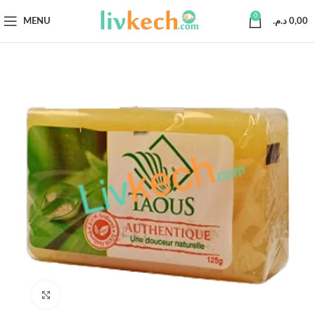
0
MENU
د.م.
0,00
Click to enlarge