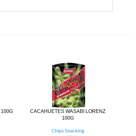
 100G
CACAHUETES WASABI LORENZ
NOIX D
100G
Chips Snacking