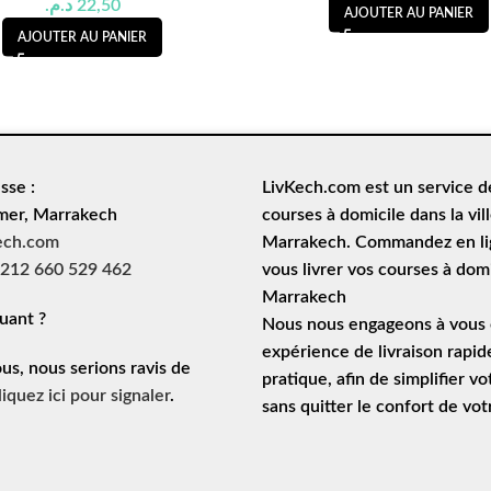
د.م.
22,50
AJOUTER AU PANIER
AJOUTER AU PANIER
sse :
LivKech.com est un service 
mer, Marrakech
courses à domicile
dans la vil
ech.com
Marrakech. Commandez en lig
212 660 529 462
vous livrer vos courses à domi
Marrakech
uant ?
Nous nous engageons à vous o
expérience de
livraison rapid
ous, nous serions ravis de
pratique, afin de simplifier vo
liquez ici pour signaler
.
sans quitter le confort de vo