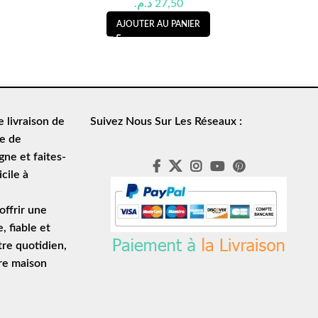
د.م.
27,50
AJOUTER AU PANIER
de
livraison de
Suivez Nous Sur Les Réseaux :
le de
ne et faites-
cile à
ffrir une
e
, fiable et
tre quotidien,
tre maison