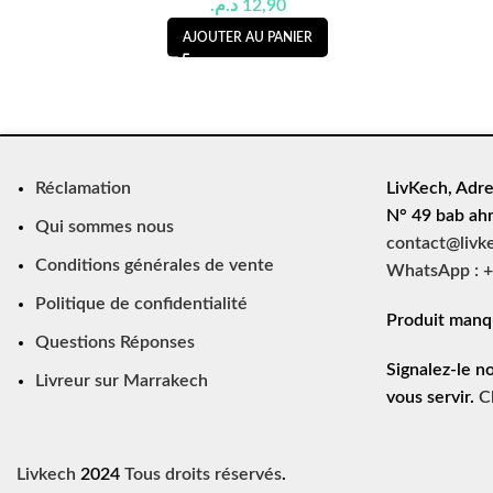
د.م.
12,90
AJOUTER AU PANIER
Réclamation
LivKech, Adre
N° 49 bab ah
Qui sommes nous
contact@livk
Conditions générales de vente
WhatsApp : +
Politique de confidentialité
Produit manq
Questions Réponses
Signalez-le n
Livreur sur Marrakech
vous servir.
C
Livkech
2024
Tous droits réservés
.