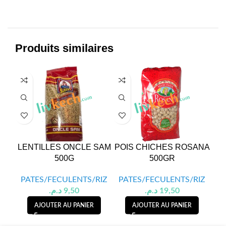
Produits similaires
LENTILLES ONCLE SAM
POIS CHICHES ROSANA
LE
500G
500GR
PATES/FECULENTS/RIZ
PATES/FECULENTS/RIZ
PA
د.م.
9,50
د.م.
19,50
AJOUTER AU PANIER
AJOUTER AU PANIER