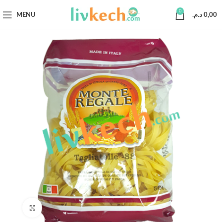
0
MENU
د.م.
0,00
Click to enlarge