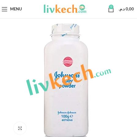
0
MENU
د.م.
0,00
Click to enlarge