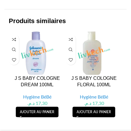
Produits similaires
J S BABY COLOGNE
J S BABY COLOGNE
HU
DREAM 100ML
FLORAL 100ML
Hygiène BéBé
Hygiène BéBé
د.م.
17,30
د.م.
17,30
AJOUTER AU PANIER
AJOUTER AU PANIER