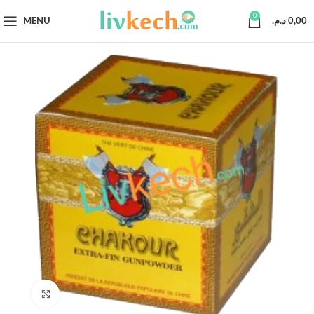
0
MENU
د.م.
0,00
Click to enlarge