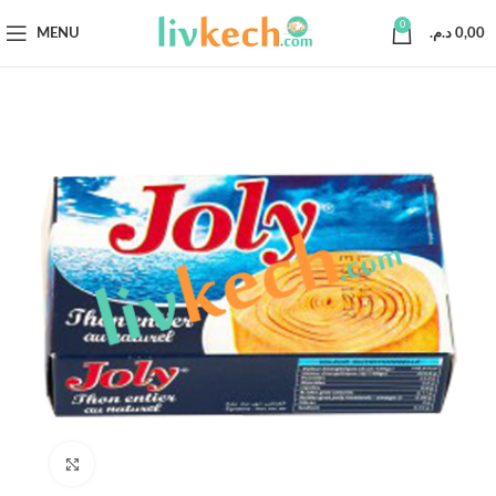
0
MENU
د.م.
0,00
Click to enlarge