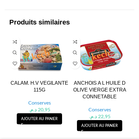
Produits similaires
CALAM. H.V VEGILANTE
ANCHOIS A L HUILE D
CO
115G
OLIVE VIERGE EXTRA
CONNETABLE
Conserves
د.م.
20,95
Conserves
د.م.
22,95
AJOUTER AU PANIER
AJOUTER AU PANIER