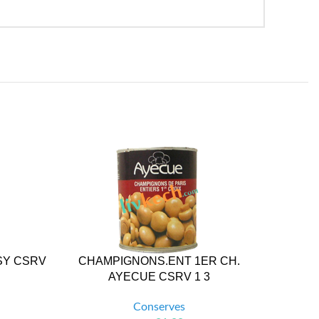
SY CSRV
CHAMPIGNONS.ENT 1ER CH.
C
AYECUE CSRV 1 3
Conserves