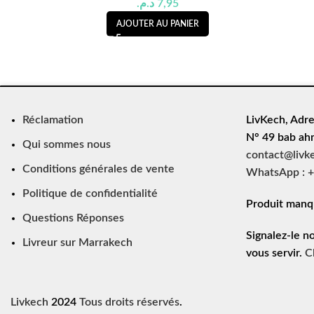
د.م.
7,95
AJOUTER AU PANIER
Réclamation
LivKech, Adre
N° 49 bab ah
Qui sommes nous
contact@livk
Conditions générales de vente
WhatsApp : +
Politique de confidentialité
Produit manq
Questions Réponses
Signalez-le n
Livreur sur Marrakech
vous servir.
C
Livkech
2024
Tous droits réservés
.