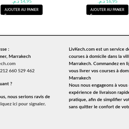
د.م.
14,95
د.م.
16,95
AJOUTER AU PANIER
AJOUTER AU PANIER
sse :
LivKech.com est un service 
mer, Marrakech
courses à domicile
dans la vil
ech.com
Marrakech. Commandez en lig
212 660 529 462
vous livrer vos courses à domi
Marrakech
uant ?
Nous nous engageons à vous o
expérience de
livraison rapid
ous, nous serions ravis de
pratique, afin de simplifier vo
liquez ici pour signaler
.
sans quitter le confort de vo