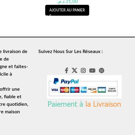
د.م.
21,00
AJOUTER AU PANIER
de
livraison de
Suivez Nous Sur Les Réseaux :
le de
ne et faites-
cile à
ffrir une
e
, fiable et
tre quotidien,
tre maison