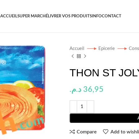
ACCUEIL
SUPER MARCHÉ
LIVRER VOS PRODUITS
INFO
CONTACT
Accueil
Epicerie
Cons
THON ST JOL
د.م.
36,95
Compare
Add to wishli