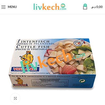
0
MENU
د.م.
0,00
Click to enlarge