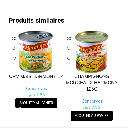
Produits similaires
CRV MAIS HARMONY 1 4
CHAMPIGNONS
MORCEAUX HARMONY
VE
Conserves
125G
د.م.
7,95
Conserves
AJOUTER AU PANIER
د.م.
9,95
AJOUTER AU PANIER