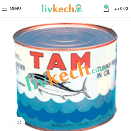
0
MENU
د.م.
0,00
Click to enlarge