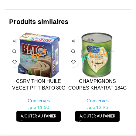
Produits similaires
CSRV THON HUILE
CHAMPIGNONS
C
VEGET PTIT BATO 80G
COUPES KHAYRAT 184G
H
Conserves
Conserves
د.م.
11,50
د.م.
12,95
AJOUTER AU PANIER
AJOUTER AU PANIER