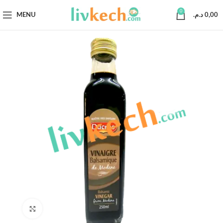
0
MENU
د.م.
0,00
Click to enlarge