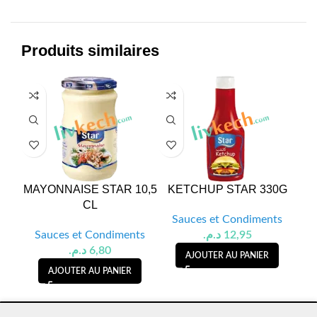
Produits similaires
MAYONNAISE STAR 10,5
KETCHUP STAR 330G
CL
Sauces et Condiments
Sauces et Condiments
د.م.
12,95
S
د.م.
6,80
AJOUTER AU PANIER
AJOUTER AU PANIER