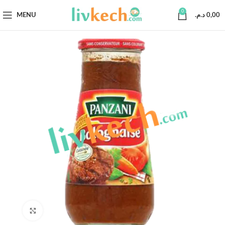
0
MENU
د.م.
0,00
Click to enlarge