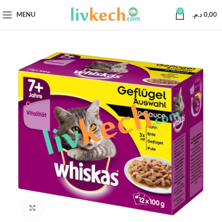
0
MENU
د.م.
0,00
Click to enlarge