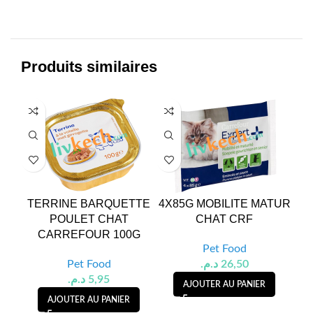
Produits similaires
TERRINE BARQUETTE
4X85G MOBILITE MATUR
CR
POULET CHAT
CHAT CRF
CARREFOUR 100G
Pet Food
Pet Food
د.م.
26,50
د.م.
5,95
AJOUTER AU PANIER
AJOUTER AU PANIER