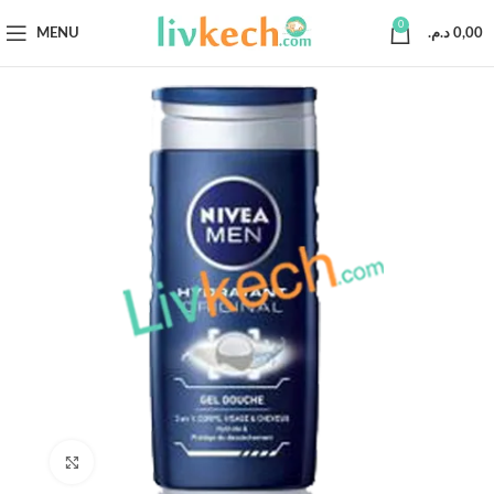
0
MENU
د.م.
0,00
Click to enlarge