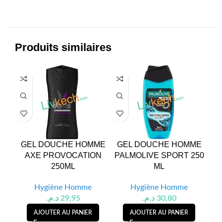
Produits similaires
GEL DOUCHE HOMME
GEL DOUCHE HOMME
GEL
AXE PROVOCATION
PALMOLIVE SPORT 250
FRE
250ML
ML
Hygiène Homme
Hygiène Homme
د.م.
29,95
د.م.
30,80
AJOUTER AU PANIER
AJOUTER AU PANIER