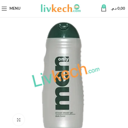
0
MENU
د.م.
0,00
Click to enlarge