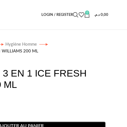
0
LOGIN / REGISTER
د.م.
0,00
Hygiène Homme
H WILLIAMS 200 ML
3 EN 1 ICE FRESH
0 ML
AJOUTER AU PANIER