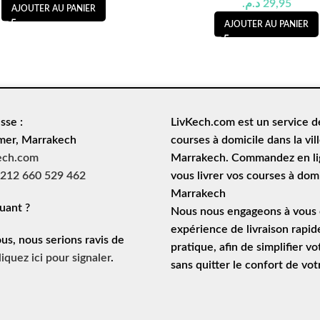
د.م.
29,95
AJOUTER AU PANIER
AJOUTER AU PANIER
sse :
LivKech.com est un service 
mer, Marrakech
courses à domicile
dans la vil
ech.com
Marrakech. Commandez en lig
212 660 529 462
vous livrer vos courses à domi
Marrakech
uant ?
Nous nous engageons à vous o
expérience de
livraison rapid
ous, nous serions ravis de
pratique, afin de simplifier vo
liquez ici pour signaler
.
sans quitter le confort de vo