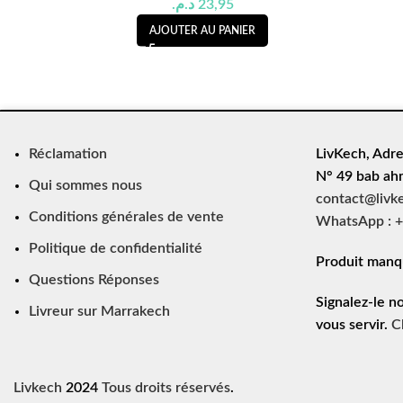
د.م.
23,95
AJOUTER AU PANIER
Réclamation
LivKech, Adre
N° 49 bab ah
Qui sommes nous
contact@livk
Conditions générales de vente
WhatsApp : +
Politique de confidentialité
Produit manq
Questions Réponses
Signalez-le n
Livreur sur Marrakech
vous servir.
C
Livkech
2024
Tous droits réservés
.