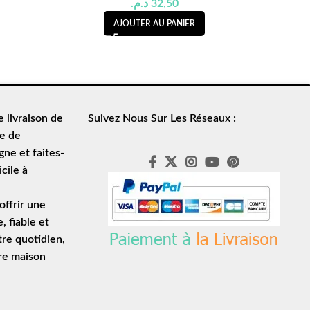
د.م.
32,50
AJOUTER AU PANIER
de
livraison de
Suivez Nous Sur Les Réseaux :
le de
ne et faites-
cile à
ffrir une
e
, fiable et
tre quotidien,
tre maison