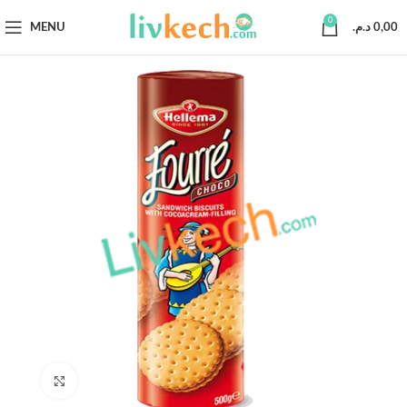
0
MENU
د.م.
0,00
Click to enlarge