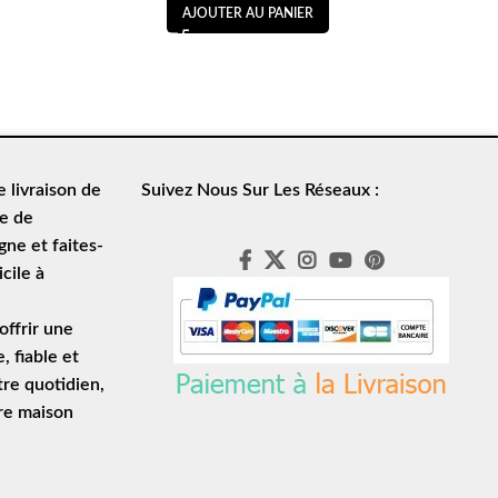
AJOUTER AU PANIER
de
livraison de
Suivez Nous Sur Les Réseaux :
le de
ne et faites-
cile à
ffrir une
e
, fiable et
tre quotidien,
tre maison