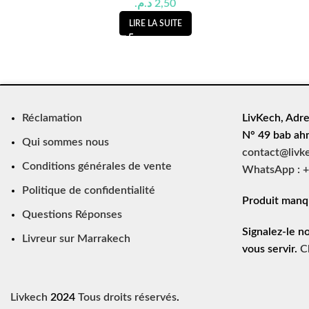
د.م.
2,50
LIRE LA SUITE
Réclamation
LivKech, Adre
N° 49 bab ah
Qui sommes nous
contact@livk
Conditions générales de vente
WhatsApp : +
Politique de confidentialité
Produit manq
Questions Réponses
Signalez-le n
Livreur sur Marrakech
vous servir.
C
Livkech
2024
Tous droits réservés
.