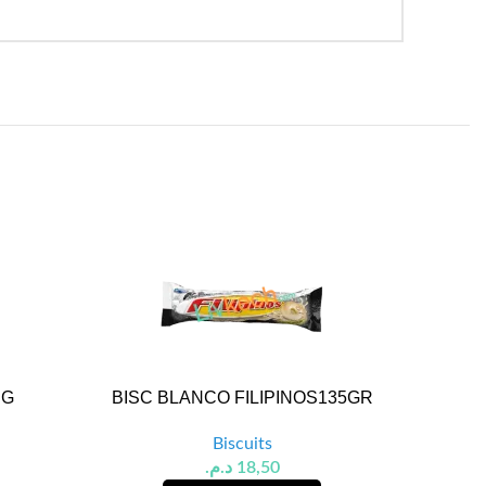
 G
BISC BLANCO FILIPINOS135GR
BISC
Biscuits
د.م.
18,50