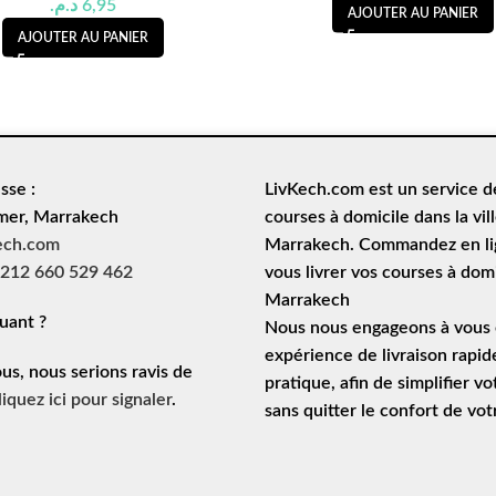
د.م.
6,95
AJOUTER AU PANIER
AJOUTER AU PANIER
sse :
LivKech.com est un service 
mer, Marrakech
courses à domicile
dans la vil
ech.com
Marrakech. Commandez en lig
212 660 529 462
vous livrer vos courses à domi
Marrakech
uant ?
Nous nous engageons à vous o
expérience de
livraison rapid
ous, nous serions ravis de
pratique, afin de simplifier vo
liquez ici pour signaler
.
sans quitter le confort de vo