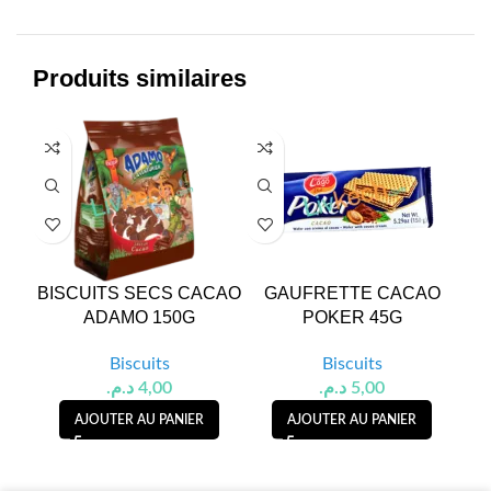
Produits similaires
BISCUITS SECS CACAO
GAUFRETTE CACAO
C
ADAMO 150G
POKER 45G
C
Biscuits
Biscuits
د.م.
4,00
د.م.
5,00
AJOUTER AU PANIER
AJOUTER AU PANIER