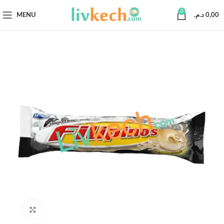
0
MENU
د.م.
0,00
Click to enlarge