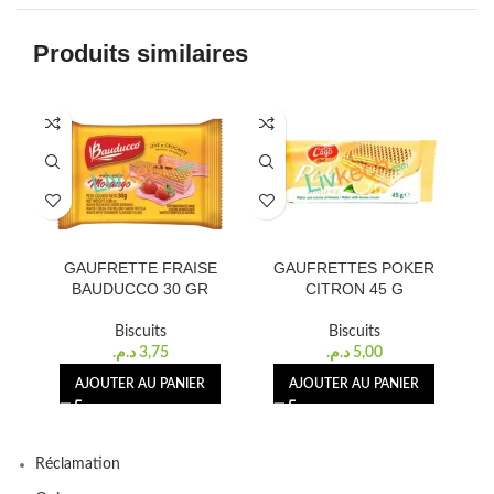
Produits similaires
GAUFRETTE FRAISE
GAUFRETTES POKER
GAU
BAUDUCCO 30 GR
CITRON 45 G
Biscuits
Biscuits
د.م.
3,75
د.م.
5,00
AJOUTER AU PANIER
AJOUTER AU PANIER
Réclamation