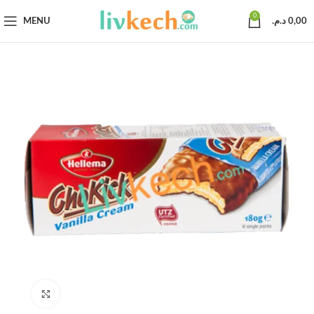
0
MENU
د.م.
0,00
Click to enlarge