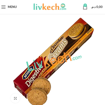
0
MENU
د.م.
0,00
Click to enlarge