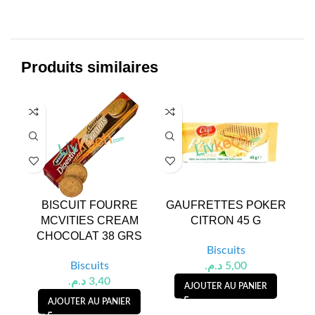
Produits similaires
BISCUIT FOURRE
GAUFRETTES POKER
MCVITIES CREAM
CITRON 45 G
NO
CHOCOLAT 38 GRS
Biscuits
Biscuits
د.م.
5,00
د.م.
3,40
AJOUTER AU PANIER
AJOUTER AU PANIER