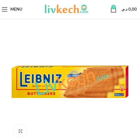
0
MENU
د.م.
0,00
Click to enlarge