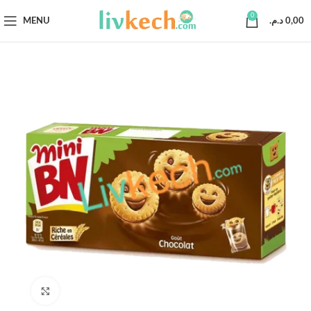
0
MENU
د.م.
0,00
Click to enlarge