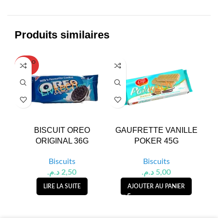
Produits similaires
SOLD O
UT
BISCUIT OREO
GAUFRETTE VANILLE
ORIGINAL 36G
POKER 45G
NO
Biscuits
Biscuits
د.م.
2,50
د.م.
5,00
LIRE LA SUITE
AJOUTER AU PANIER