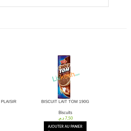
PLAISIR
BISCUIT LAIT TOM 190G
BIS
Biscuits
د.م.
7,50
AJOUTER AU PANIER