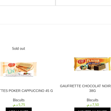
Sold out
GAUFRETTE CHOCOLAT NOIR 
TES POKER CAPPUCCINO 45 G
38G
Biscuits
Biscuits
د.م.
5,75
د.م.
7,50