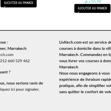
د.م.
55,50
AJOUTER AU PANIER
AJOUTER AU PANIER
sse :
LivKech.com est un service 
mer, Marrakech
courses à domicile
dans la vil
ech.com
Marrakech. Commandez en lig
212 660 529 462
vous livrer vos courses à domi
Marrakech
uant ?
Nous nous engageons à vous o
expérience de
livraison rapid
ous, nous serions ravis de
pratique, afin de simplifier vo
liquez ici pour signaler
.
sans quitter le confort de vo