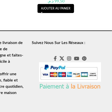
د.م.
99,50
AJOUTER AU PANIER
de
livraison de
Suivez Nous Sur Les Réseaux :
le de
ne et faites-
cile à
ffrir une
e
, fiable et
tre quotidien,
tre maison