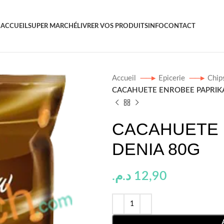
ACCUEIL
SUPER MARCHÉ
LIVRER VOS PRODUITS
INFO
CONTACT
Accueil
Epicerie
Chip
CACAHUETE ENROBEE PAPRIKA
CACAHUETE 
DENIA 80G
د.م.
12,90