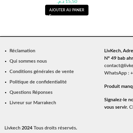
د.م.
15,50
AJOUTER AU PANIER
Réclamation
LivKech, Adre
N° 49 bab ah
Qui sommes nous
contact@livk
Conditions générales de vente
WhatsApp : +
Politique de confidentialité
Produit manq
Questions Réponses
Signalez-le n
Livreur sur Marrakech
vous servir.
C
Livkech
2024
Tous droits réservés
.