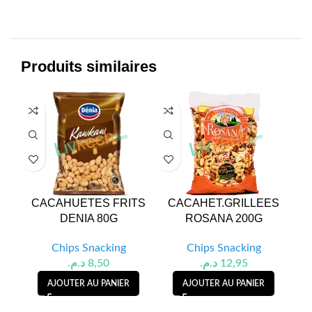
Produits similaires
CACAHUETES FRITS
CACAHET.GRILLEES
CA
DENIA 80G
ROSANA 200G
Chips Snacking
Chips Snacking
د.م.
8,50
د.م.
12,95
AJOUTER AU PANIER
AJOUTER AU PANIER