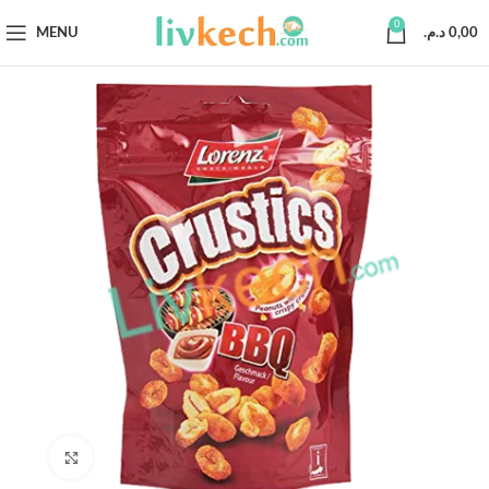
0
MENU
د.م.
0,00
Click to enlarge