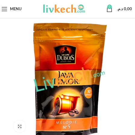
0
MENU
د.م.
0,00
Click to enlarge