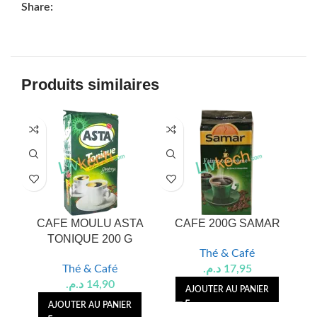
Share:
Produits similaires
CAFE MOULU ASTA
CAFE 200G SAMAR
CA
TONIQUE 200 G
Thé & Café
Thé & Café
د.م.
17,95
د.م.
14,90
AJOUTER AU PANIER
AJOUTER AU PANIER