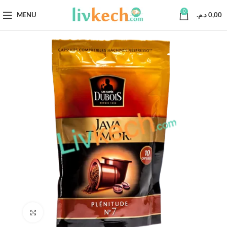
0
MENU
د.م.
0,00
Click to enlarge