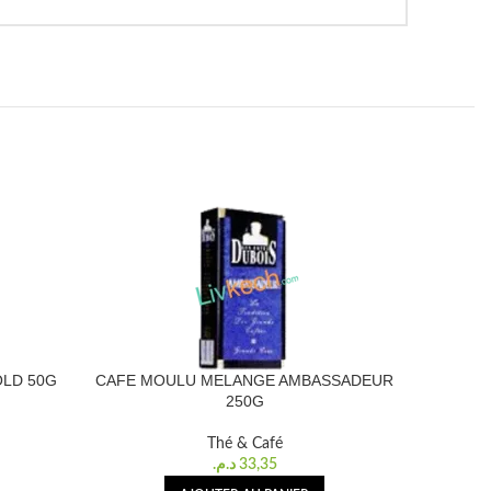
OLD 50G
CAFE MOULU MELANGE AMBASSADEUR
CAFE M
250G
Thé & Café
د.م.
33,35