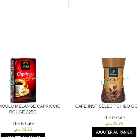
MOULU MELANGE CAPRICCIO
CAFE INST SELEC TCHIBO G
ROUGE 225G
Thé & Café
Thé & Café
د.م.
25,95
د.م.
23,20
AJOUTER AU PANIER