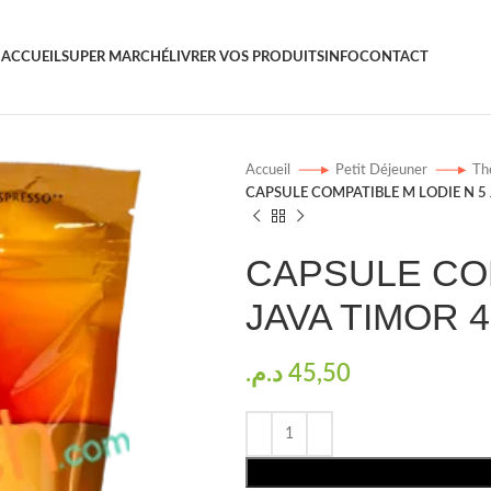
ACCUEIL
SUPER MARCHÉ
LIVRER VOS PRODUITS
INFO
CONTACT
Accueil
Petit Déjeuner
Th
CAPSULE COMPATIBLE M LODIE N 5
CAPSULE COM
JAVA TIMOR 
د.م.
45,50