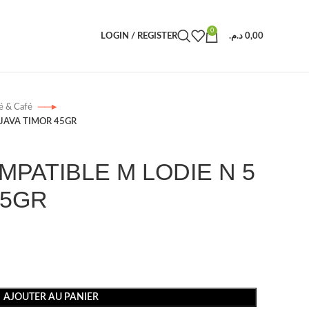
0
LOGIN / REGISTER
د.م.
0,00
é & Café
 JAVA TIMOR 45GR
PATIBLE M LODIE N 5
45GR
AJOUTER AU PANIER