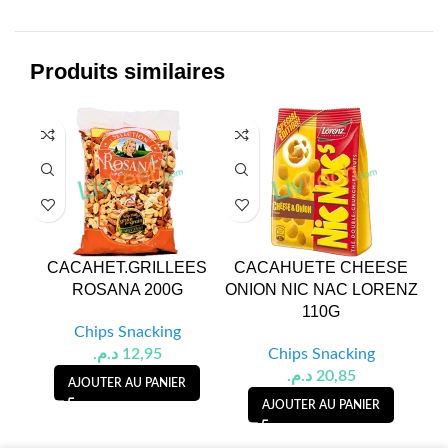
Produits similaires
CACAHET.GRILLEES
CACAHUETE CHEESE
ROSANA 200G
ONION NIC NAC LORENZ
110G
P
Chips Snacking
د.م.
12,95
Chips Snacking
د.م.
20,85
AJOUTER AU PANIER
AJOUTER AU PANIER