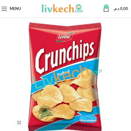
0
MENU
د.م.
0,00
Click to enlarge