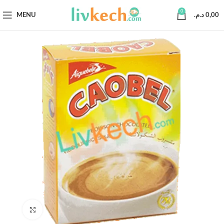
0
MENU
د.م.
0,00
Click to enlarge