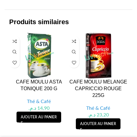
Produits similaires
CAFE MOULU ASTA
CAFE MOULU MELANGE
CA
TONIQUE 200 G
CAPRICCIO ROUGE
225G
Thé & Café
د.م.
14,90
Thé & Café
د.م.
23,20
AJOUTER AU PANIER
AJOUTER AU PANIER