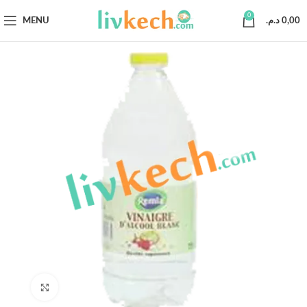
0
MENU
د.م.
0,00
Click to enlarge