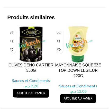
Produits similaires
OLIVES DENO CARTIER
MAYONNAISE SQUEEZE
KE
350G
TOP DOWN LESIEUR
D
220G
Sauces et Condiments
S
د.م.
9,20
Sauces et Condiments
د.م.
12,05
AJOUTER AU PANIER
AJOUTER AU PANIER