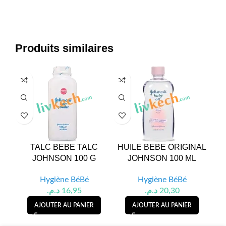
Produits similaires
TALC BEBE TALC
HUILE BEBE ORIGINAL
LAI
JOHNSON 100 G
JOHNSON 100 ML
Hygiène BéBé
Hygiène BéBé
د.م.
16,95
د.م.
20,30
AJOUTER AU PANIER
AJOUTER AU PANIER