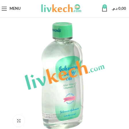
0
MENU
د.م.
0,00
Click to enlarge