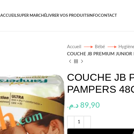
ACCUEIL
SUPER MARCHÉ
LIVRER VOS PRODUITS
INFO
CONTACT
Accueil
Bébé
Hygièn
COUCHE JB PREMIUM JUNIOR 
COUCHE JB 
PAMPERS 48
د.م.
89,90