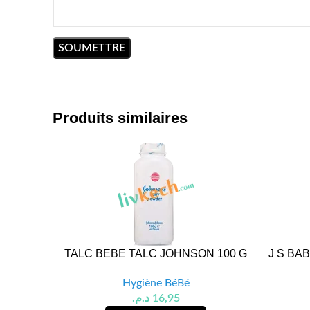
Produits similaires
TALC BEBE TALC JOHNSON 100 G
J S BA
Hygiène BéBé
د.م.
16,95