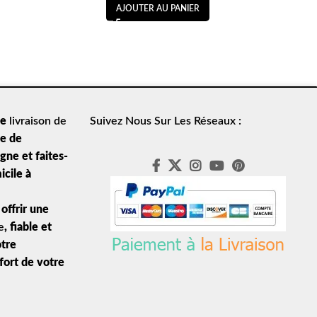
AJOUTER AU PANIER
de
livraison de
Suivez Nous Sur Les Réseaux :
le de
ne et faites-
icile à
offrir une
e
, fiable et
otre
nfort de votre