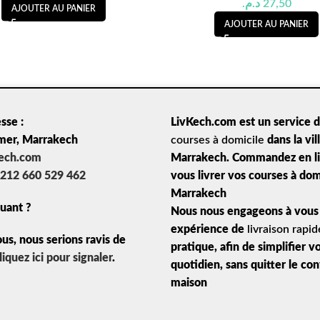
د.م.
27,50
AJOUTER AU PANIER
AJOUTER AU PANIER
sse :
LivKech.com est un service 
mer, Marrakech
courses à domicile
dans la vil
kech.com
Marrakech. Commandez en lig
212 660 529 462
vous livrer vos courses à dom
Marrakech
uant ?
Nous nous engageons à vous 
expérience de
livraison rapid
ous, nous serions ravis de
pratique, afin de simplifier v
liquez ici pour signaler
.
quotidien, sans quitter le co
maison