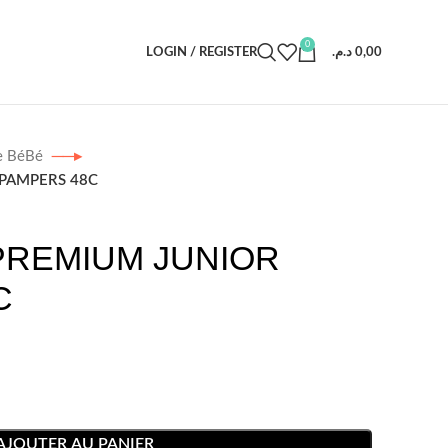
0
LOGIN / REGISTER
د.م.
0,00
e BéBé
PAMPERS 48C
PREMIUM JUNIOR
C
AJOUTER AU PANIER