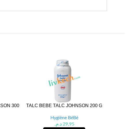
SON 300
TALC BEBE TALC JOHNSON 200 G
SHAMP
Hygiène BéBé
د.م.
29,95