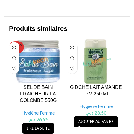
Produits similaires
SOLD O
UT
SEL DE BAIN
G DCHE LAIT AMANDE
L
FRAICHEUR LA
LPM 250 ML
S
COLOMBE 550G
Hygiène Femme
Hygiène Femme
د.م.
28,50
د.م.
26,95
AJOUTER AU PANIER
LIRE LA SUITE