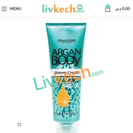
0
MENU
د.م.
0,00
Click to enlarge