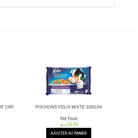
AT CRF
POCHONS FELIX MIXTE 100GX4
CROQUETT
Pet Food
د.م.
32,95
AJOUTER AU PANIER