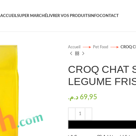
ACCUEIL
SUPER MARCHÉ
LIVRER VOS PRODUITS
INFO
CONTACT
Accueil
Pet Food
CROQ CH
CROQ CHAT 
LEGUME FRIS
د.م.
69,95