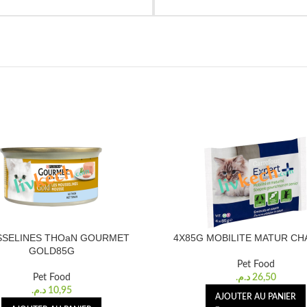
SELINES THOaN GOURMET
4X85G MOBILITE MATUR CH
GOLD85G
Pet Food
Pet Food
د.م.
26,50
د.م.
10,95
AJOUTER AU PANIER