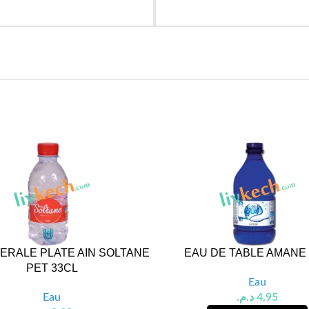
ERALE PLATE AIN SOLTANE
EAU DE TABLE AMANE 
PET 33CL
Eau
Eau
د.م.
4,95