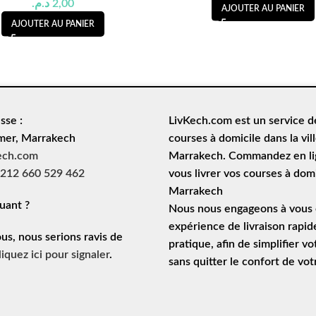
د.م.
2,00
AJOUTER AU PANIER
AJOUTER AU PANIER
sse :
LivKech.com est un service 
mer, Marrakech
courses à domicile
dans la vil
ech.com
Marrakech. Commandez en lig
212 660 529 462
vous livrer vos courses à domi
Marrakech
uant ?
Nous nous engageons à vous o
expérience de
livraison rapid
ous, nous serions ravis de
pratique, afin de simplifier vo
liquez ici pour signaler
.
sans quitter le confort de vo