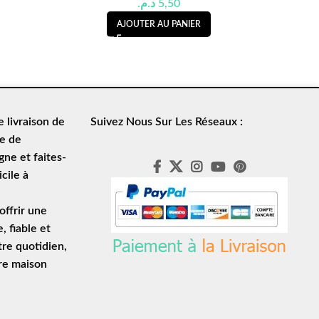
د.م.
5,50
AJOUTER AU PANIER
de
livraison de
Suivez Nous Sur Les Réseaux :
le de
ne et faites-
cile à
ffrir une
e
, fiable et
tre quotidien,
tre maison