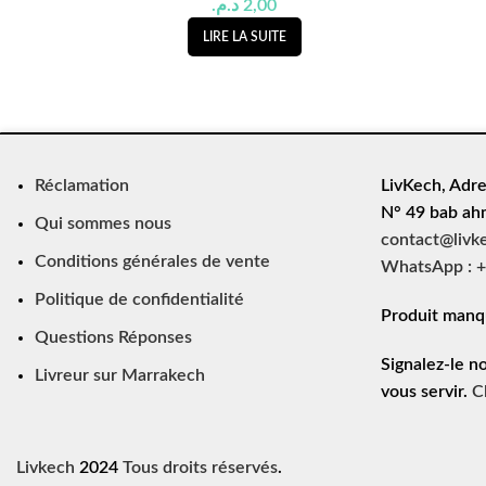
د.م.
2,00
LIRE LA SUITE
Réclamation
LivKech, Adre
N° 49 bab ah
Qui sommes nous
contact@livk
Conditions générales de vente
WhatsApp : +
Politique de confidentialité
Produit manq
Questions Réponses
Signalez-le n
Livreur sur Marrakech
vous servir.
C
Livkech
2024
Tous droits réservés
.