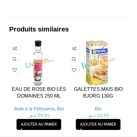
Produits similaires
EAU DE ROSE BIO LES
GALETTES MAIS BIO
GA
DOMAINES 250 ML
BJORG 130G
Aide à la Pâtisserie
,
Bio
Bio
د.م.
29,95
د.م.
32,95
AJOUTER AU PANIER
AJOUTER AU PANIER