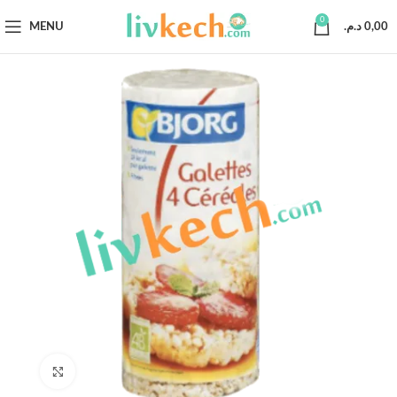
0
MENU
د.م.
0,00
Click to enlarge