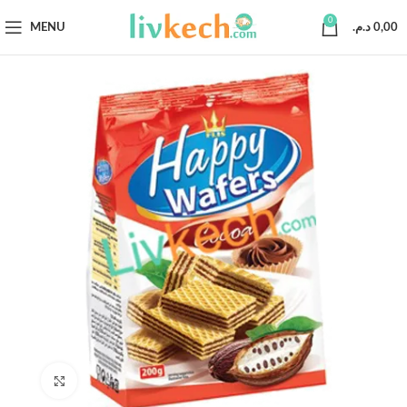
0
MENU
د.م.
0,00
Click to enlarge