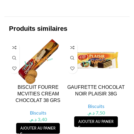
Produits similaires
BISCUIT FOURRE
GAUFRETTE CHOCOLAT
MCVITIES CREAM
NOIR PLAISIR 38G
LE
CHOCOLAT 38 GRS
Biscuits
Biscuits
د.م.
7,50
د.م.
3,40
AJOUTER AU PANIER
AJOUTER AU PANIER