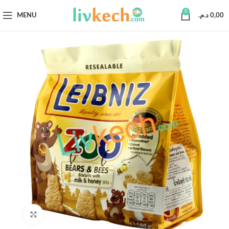
0
MENU
د.م.
0,00
Click to enlarge