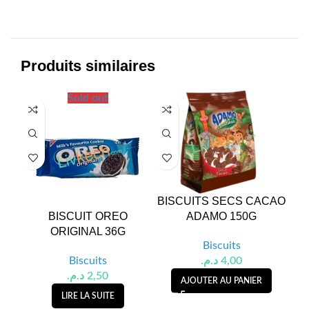
Produits similaires
Sold out
BISCUITS SECS CACAO
BISCUIT OREO
ADAMO 150G
NO
ORIGINAL 36G
Biscuits
Biscuits
د.م.
4,00
د.م.
2,50
AJOUTER AU PANIER
LIRE LA SUITE